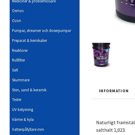
Mediciner & problemlösare
Osmos
Ozon
Pumpar, streamer och doserpumpar
Preparat & kemikalier
Reaktorer
Rullfilter
Salt
Skummare
Sten, sand & keramik
INFORMATION
Tester
UV-belysning
Värme & kyla
Naturligt framstäl
Vattenpåfyllare mm
salthalt 1,023.