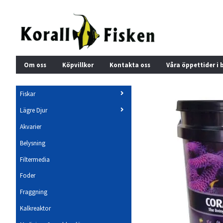
Om oss
Köpvillkor
Kontakta oss
Våra öppettider i 
Fiskar
Lägre Djur
Akvarier
Belysning
Filtermedia
Foder
Fraggning
Kalkreaktor