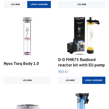
LÄS MER
LÄS MER
LÄGG I KORGEN
D-D FMR75 fluidised
Nyos Torq Body 1.0
reactor kit with EU pump
950 kr
LÄS MER
LÄS MER