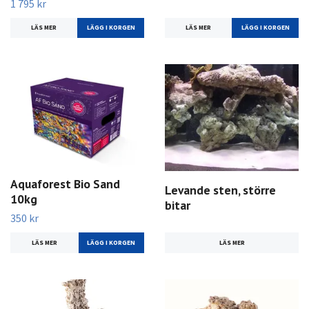
1 795 kr
LÄS MER
LÄGG I KORGEN
LÄS MER
LÄGG I KORGEN
Aquaforest Bio Sand
Levande sten, större
10kg
bitar
350 kr
LÄS MER
LÄS MER