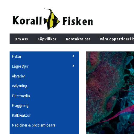
Om oss
Köpvillkor
Kontakta oss
Våra öppettider i 
Fiskar
Lägre Djur
Akvarier
Belysning
Filtermedia
Fraggning
Kalkreaktor
Mediciner & problemlösare