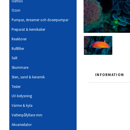
Osmos
Ozon
Pumpar, streamer och doserpumpar
Preparat & kemikalier
Reaktorer
Rullfilter
Salt
Skummare
INFORMATION
Sten, sand & keramik
Tester
UV-belysning
Värme & kyla
Vattenpåfyllare mm
Akvariedator