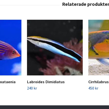
exataenia
Labroides Dimidiatus
Cirrhilabru
240 kr
450 kr